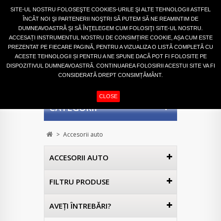
Autentifică-te
SITE-UL NOSTRU FOLOSEŞTE COOKIES-URILE ŞI ALTE TEHNOLOGII ASTFEL
ÎNCÂT NOI ŞI PARTENERII NOŞTRI SĂ PUTEM SĂ NE REAMINTIM DE
DUMNEAVOASTRĂ ŞI SĂ ÎNŢELEGEM CUM FOLOSIŢI SITE-UL NOSTRU.
ACCESAȚI INSTRUMENTUL NOSTRU DE CONSIMȚIRE COOKIE, AȘA CUM ESTE
PREZENTAT PE FIECARE PAGINĂ, PENTRU A VIZUALIZA O LISTĂ COMPLETĂ CU
ACESTE TEHNOLOGII ȘI PENTRU A NE SPUNE DACĂ POT FI FOLOSITE PE
DISPOZITIVUL DUMNEAVOASTRĂ. CONTINUAREA FOLOSIRII ACESTUI SITE VA FI
CONSIDERATĂ DREPT CONSIMȚĂMÂNT.
COŞ
(GOL)
CLOSE
CATEGORII
>
Accesorii auto
ACCESORII AUTO
FILTRU PRODUSE
AVEŢI ÎNTREBĂRI?