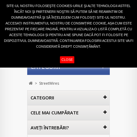
Autentifică-te
SITE-UL NOSTRU FOLOSEŞTE COOKIES-URILE ŞI ALTE TEHNOLOGII ASTFEL
ÎNCÂT NOI ŞI PARTENERII NOŞTRI SĂ PUTEM SĂ NE REAMINTIM DE
DUMNEAVOASTRĂ ŞI SĂ ÎNŢELEGEM CUM FOLOSIŢI SITE-UL NOSTRU.
ACCESAȚI INSTRUMENTUL NOSTRU DE CONSIMȚIRE COOKIE, AȘA CUM ESTE
PREZENTAT PE FIECARE PAGINĂ, PENTRU A VIZUALIZA O LISTĂ COMPLETĂ CU
ACESTE TEHNOLOGII ȘI PENTRU A NE SPUNE DACĂ POT FI FOLOSITE PE
DISPOZITIVUL DUMNEAVOASTRĂ. CONTINUAREA FOLOSIRII ACESTUI SITE VA FI
CONSIDERATĂ DREPT CONSIMȚĂMÂNT.
COŞ
(GOL)
CLOSE
CATEGORII
>
StreetWires
CATEGORII
CELE MAI CUMPĂRATE
AVEŢI ÎNTREBĂRI?