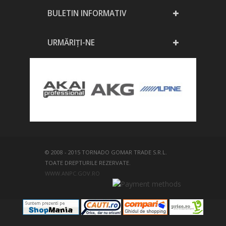
BULETIN INFORMATIV
URMĂRIȚI-NE
© 2008 - 2015 TORNADO GOMAR TRADE S.R.L.
TOATE DREPTURILE REZERVATE.
WWW.ANPC.GOV.RO