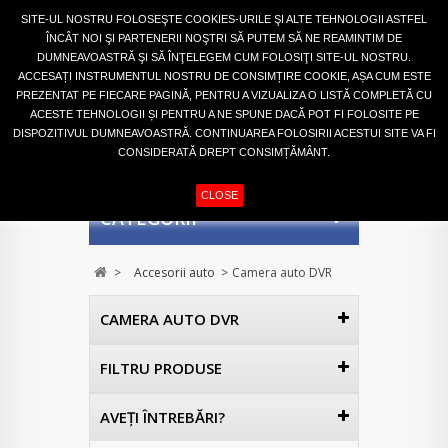
Autentifică-te
SITE-UL NOSTRU FOLOSEŞTE COOKIES-URILE ŞI ALTE TEHNOLOGII ASTFEL
ÎNCÂT NOI ŞI PARTENERII NOŞTRI SĂ PUTEM SĂ NE REAMINTIM DE
DUMNEAVOASTRĂ ŞI SĂ ÎNŢELEGEM CUM FOLOSIŢI SITE-UL NOSTRU.
ACCESAȚI INSTRUMENTUL NOSTRU DE CONSIMȚIRE COOKIE, AȘA CUM ESTE
PREZENTAT PE FIECARE PAGINĂ, PENTRU A VIZUALIZA O LISTĂ COMPLETĂ CU
ACESTE TEHNOLOGII ȘI PENTRU A NE SPUNE DACĂ POT FI FOLOSITE PE
DISPOZITIVUL DUMNEAVOASTRĂ. CONTINUAREA FOLOSIRII ACESTUI SITE VA FI
CONSIDERATĂ DREPT CONSIMȚĂMÂNT.
COŞ
(GOL)
CLOSE
CATEGORII
>
Accesorii auto
>
Camera auto DVR
CAMERA AUTO DVR
FILTRU PRODUSE
AVEŢI ÎNTREBĂRI?