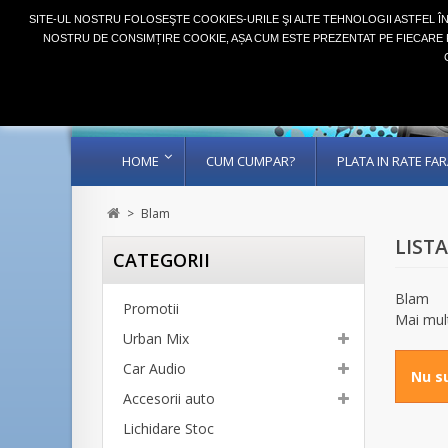
SITE-UL NOSTRU FOLOSEŞTE COOKIES-URILE ŞI ALTE TEHNOLOGII ASTFEL Î
NOSTRU DE CONSIMȚIRE COOKIE, AȘA CUM ESTE PREZENTAT PE FIECARE P
HOME
CUM CUMPAR?
PLATA IN RATE F
>
Blam
LIST
CATEGORII
Blam
Promotii
Mai mul
Urban Mix
Car Audio
Nu su
Accesorii auto
Lichidare Stoc