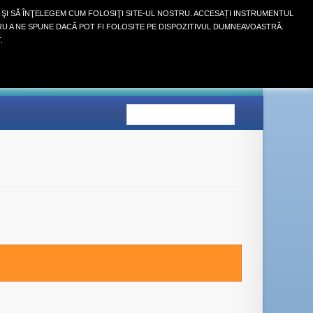
 ŞI SĂ ÎNŢELEGEM CUM FOLOSIŢI SITE-UL NOSTRU. ACCESAȚI INSTRUMENTUL
RU A NE SPUNE DACĂ POT FI FOLOSITE PE DISPOZITIVUL DUMNEAVOASTRĂ.
Autentifică-te
.
COŞ
(GOL)