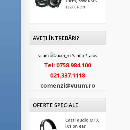
13cm, 55W RMS
139,00 RON
AVEŢI ÎNTREBĂRI?
vuum
Tel:
0758.984.100
021.337.1118
comenzi@vuum.ro
OFERTE SPECIALE
Casti audio MTX
iX1 on ear