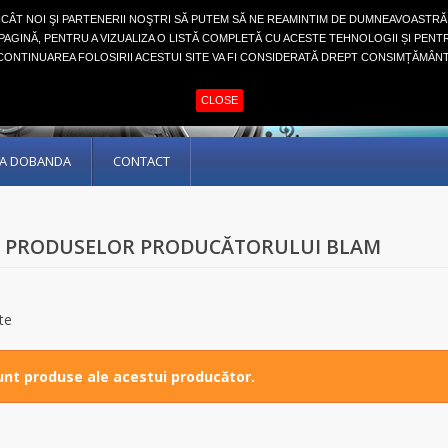
NCÂT NOI ŞI PARTENERII NOŞTRI SĂ PUTEM SĂ NE REAMINTIM DE DUMNEAVOASTRĂ
AGINĂ, PENTRU A VIZUALIZA O LISTĂ COMPLETĂ CU ACESTE TEHNOLOGII ȘI PENT
CONTINUAREA FOLOSIRII ACESTUI SITE VA FI CONSIDERATĂ DREPT CONSIMȚĂMÂNT
CLOSE
ARA DOBANDA
CONTACT
A PRODUSELOR PRODUCĂTORULUI BLAM
te
nt produse ale acestui producător.