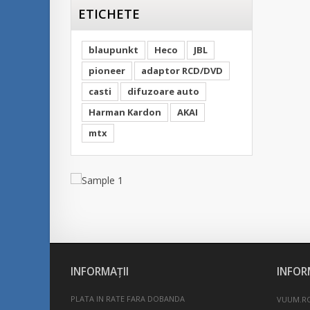
ETICHETE
blaupunkt
Heco
JBL
pioneer
adaptor RCD/DVD
casti
difuzoare auto
Harman Kardon
AKAI
mtx
INFORMAŢII
INFOR
PLATA IN RATE FARA DOBANDA
VUUM.RO