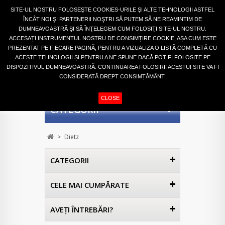
Autentifică-te
SITE-UL NOSTRU FOLOSEŞTE COOKIES-URILE ŞI ALTE TEHNOLOGII ASTFEL
ÎNCÂT NOI ŞI PARTENERII NOŞTRI SĂ PUTEM SĂ NE REAMINTIM DE
DUMNEAVOASTRĂ ŞI SĂ ÎNŢELEGEM CUM FOLOSIŢI SITE-UL NOSTRU.
ACCESAȚI INSTRUMENTUL NOSTRU DE CONSIMȚIRE COOKIE, AȘA CUM ESTE
PREZENTAT PE FIECARE PAGINĂ, PENTRU A VIZUALIZA O LISTĂ COMPLETĂ CU
ACESTE TEHNOLOGII ȘI PENTRU A NE SPUNE DACĂ POT FI FOLOSITE PE
DISPOZITIVUL DUMNEAVOASTRĂ. CONTINUAREA FOLOSIRII ACESTUI SITE VA FI
CONSIDERATĂ DREPT CONSIMȚĂMÂNT.
COŞ
(GOL)
CLOSE
CATEGORII
>
Dietz
CATEGORII
CELE MAI CUMPĂRATE
AVEŢI ÎNTREBĂRI?