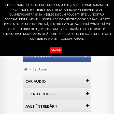
Autentifică-te
SITE-UL NOSTRU FOLOSEŞTE COOKIES-URILE ŞI ALTE TEHNOLOGII ASTFEL
ÎNCÂT NOI ŞI PARTENERII NOŞTRI SĂ PUTEM SĂ NE REAMINTIM DE
DUMNEAVOASTRĂ ŞI SĂ ÎNŢELEGEM CUM FOLOSIŢI SITE-UL NOSTRU.
ACCESAȚI INSTRUMENTUL NOSTRU DE CONSIMȚIRE COOKIE, AȘA CUM ESTE
PREZENTAT PE FIECARE PAGINĂ, PENTRU A VIZUALIZA O LISTĂ COMPLETĂ CU
ACESTE TEHNOLOGII ȘI PENTRU A NE SPUNE DACĂ POT FI FOLOSITE PE
DISPOZITIVUL DUMNEAVOASTRĂ. CONTINUAREA FOLOSIRII ACESTUI SITE VA FI
CONSIDERATĂ DREPT CONSIMȚĂMÂNT.
COŞ
(GOL)
CLOSE
CATEGORII
>
Car Audio
CAR AUDIO
FILTRU PRODUSE
AVEŢI ÎNTREBĂRI?