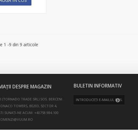
AUGA IN COS
e 1 -9 din 9 articole
BULETIN INFORMATIV
MAȚII DESPRE MAGAZIN
 (TORNADO TRADE SRL)
SOS. BERCENI
MONACO TOWERS, B0203, SECTOR 4,
TI
SUNAȚI-NE ACUM:
+40758.984.100
COMENZI@VUUM.RO