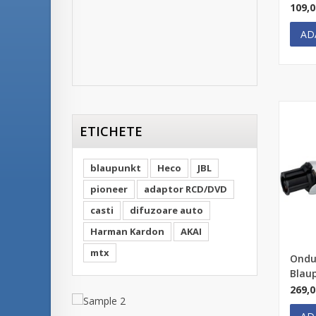
109,
AD
ETICHETE
blaupunkt
Heco
JBL
pioneer
adaptor RCD/DVD
casti
difuzoare auto
Harman Kardon
AKAI
mtx
Ondu
Blau
269,