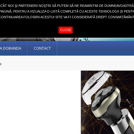
NCÂT NOI ŞI PARTENERII NOŞTRI SĂ PUTEM SĂ NE REAMINTIM DE DUMNEAVOASTRĂ
AGINĂ, PENTRU A VIZUALIZA O LISTĂ COMPLETĂ CU ACESTE TEHNOLOGII ȘI PENT
CONTINUAREA FOLOSIRII ACESTUI SITE VA FI CONSIDERATĂ DREPT CONSIMȚĂMÂNT
CLOSE
ARA DOBANDA
CONTACT
re