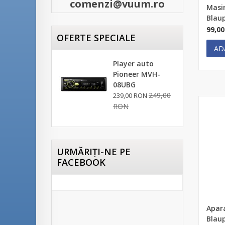
comenzi@vuum.ro
Masi
Blau
99,0
OFERTE SPECIALE
AD
Player auto
Pioneer MVH-
08UBG
249,00
239,00 RON
RON
URMĂRIŢI-NE PE
FACEBOOK
Apara
Blau