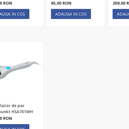
00 RON
65,00 RON
209,00 
AUGA IN COS
ADAUGA IN COS
ADAU
lator de par
punkt HSA701WH
00 RON