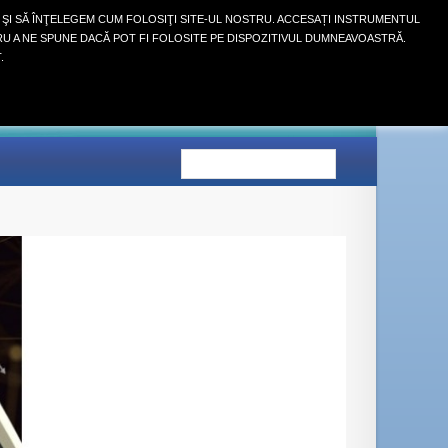
 ŞI SĂ ÎNŢELEGEM CUM FOLOSIŢI SITE-UL NOSTRU. ACCESAȚI INSTRUMENTUL
RU A NE SPUNE DACĂ POT FI FOLOSITE PE DISPOZITIVUL DUMNEAVOASTRĂ.
Autentifică-te
.
COŞ
(GOL)