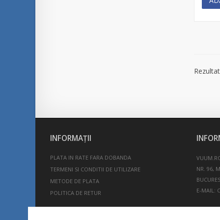
AD
Rezultat
INFORMAŢII
INFOR
PLATA IN RATE FARA DOBANDA
VUUM.RO
NR. 96, 
TERMENI SI CONDITII DE UTILIZARE
BUCURES
METODE DE PLATA
E-MAIL:
POLITICA DE RETUR