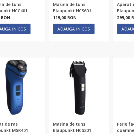
na de tuns
Masina de tuns
Aparat 
punkt HCC401
Blaupunkt HCS601
Blaupu
0 RON
119,00 RON
299,00 
AUGA IN COS
ADAUGA IN COS
ADAU
t de ras
Masina de tuns
Perie fa
punkt MSR401
Blaupunkt HCS201
doamne