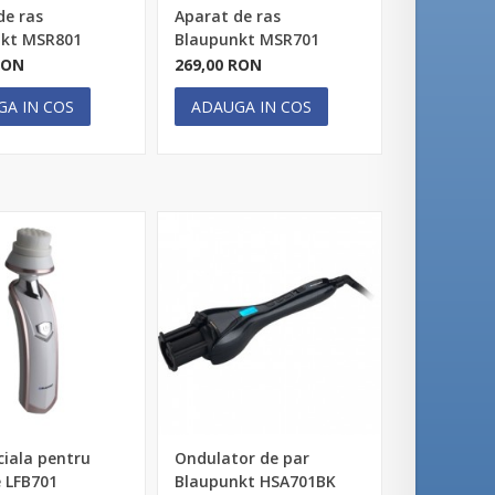
de ras
Aparat de ras
nkt MSR801
Blaupunkt MSR701
RON
269,00 RON
GA IN COS
ADAUGA IN COS
ciala pentru
Ondulator de par
 LFB701
Blaupunkt HSA701BK