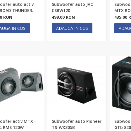
oofer auto activ
Subwoofer auto JVC
Subwoof
ROAD THUNDER...
CSBW120
MTX RO
00 RON
499,00 RON
435,00 
AUGA IN COS
ADAUGA IN COS
ADAU
oofer activ MTX –
Subwoofer auto Pioneer
Subwoof
8, RMS 120W
TS-WX305B
GTb 82