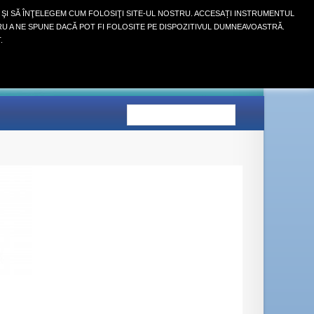
 ŞI SĂ ÎNŢELEGEM CUM FOLOSIŢI SITE-UL NOSTRU. ACCESAȚI INSTRUMENTUL
RU A NE SPUNE DACĂ POT FI FOLOSITE PE DISPOZITIVUL DUMNEAVOASTRĂ.
Autentifică-te
.
COŞ
(GOL)