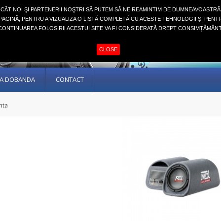
NCÂT NOI ŞI PARTENERII NOŞTRI SĂ PUTEM SĂ NE REAMINTIM DE DUMNEAVOASTRĂ
AGINĂ, PENTRU A VIZUALIZA O LISTĂ COMPLETĂ CU ACESTE TEHNOLOGII ȘI PENT
CONTINUAREA FOLOSIRII ACESTUI SITE VA FI CONSIDERATĂ DREPT CONSIMȚĂMÂNT
CLOSE
ARA DOBANDA
CONTACT
nta