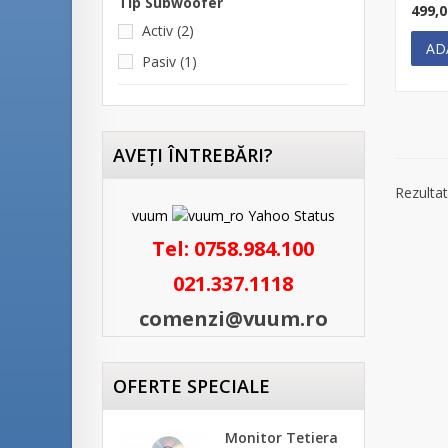
Tip Subwoofer
499,
Activ
(2)
AD
Pasiv
(1)
AVEŢI ÎNTREBĂRI?
Rezultat
vuum
Tel:
0758.984.100
021.337.1118
comenzi@vuum.ro
OFERTE SPECIALE
Monitor Tetiera