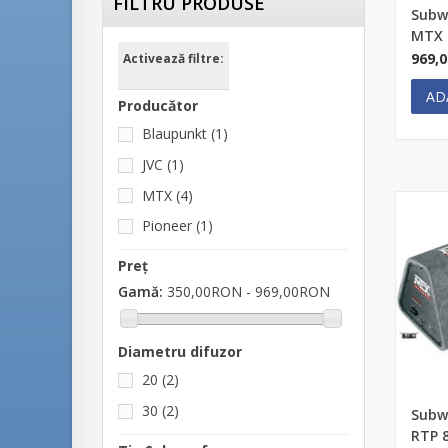
FILTRU PRODUSE
Subw
MTX 
969,
Activează filtre:
AD
Producător
Blaupunkt
(1)
JVC
(1)
MTX
(4)
Pioneer
(1)
Preț
Gamă:
350,00RON - 969,00RON
Diametru difuzor
20
(2)
30
(2)
Subw
RTP 