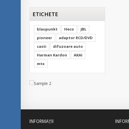
ETICHETE
blaupunkt
Heco
JBL
pioneer
adaptor RCD/DVD
casti
difuzoare auto
Harman Kardon
AKAI
mtx
INFORMAŢII
INFOR