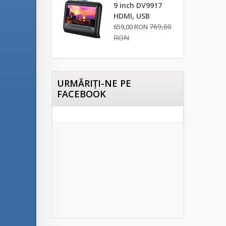
9 inch DV9917
HDMI, USB
769,00
659,00 RON
RON
URMĂRIŢI-NE PE
FACEBOOK