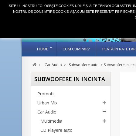
SITE-UL NOSTRU FOLOSEŞTE COOKIES-URILE ŞI ALTE TEHNOLOGII ASTFEL Î
NOSTRU DE CONSIMȚIRE COOKIE, AȘA CUM ESTE PREZENTAT PE FIECARE P
HOME
CUM CUMPAR?
PLATA IN RATE F
>
Car Audio
>
Subwoofere auto
>
Subwoofere in inci
SUBWOOFERE IN INCINTA
Promotii
Urban Mix
Car Audio
Multimedia
CD Playere auto