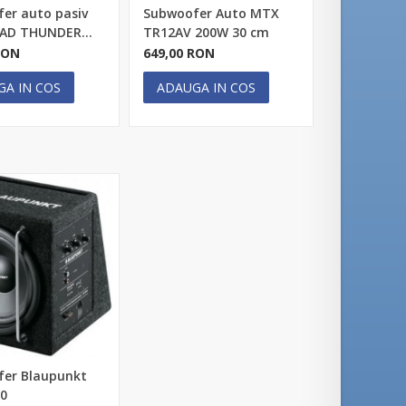
er auto pasiv
Subwoofer Auto MTX
AD THUNDER...
TR12AV 200W 30 cm
RON
649,00 RON
GA IN COS
ADAUGA IN COS
er Blaupunkt
00