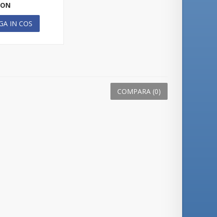
RON
GA IN COS
COMPARA (
0
)