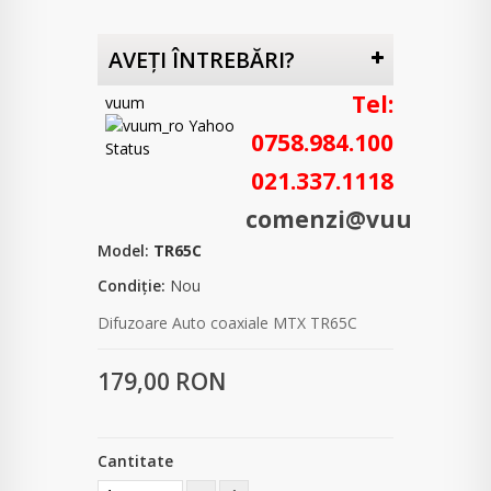
AVEŢI ÎNTREBĂRI?
Tel:
vuum
0758.984.100
021.337.1118
comenzi@vuum.ro
Model:
TR65C
Condiție:
Nou
Difuzoare Auto coaxiale MTX TR65C
179,00 RON
Cantitate