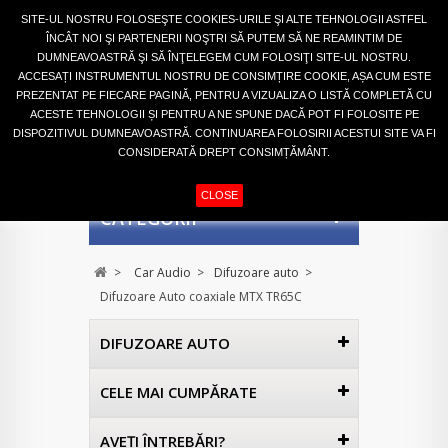
Autentifică-te
SITE-UL NOSTRU FOLOSEŞTE COOKIES-URILE ŞI ALTE TEHNOLOGII ASTFEL
ÎNCÂT NOI ŞI PARTENERII NOŞTRI SĂ PUTEM SĂ NE REAMINTIM DE
DUMNEAVOASTRĂ ŞI SĂ ÎNŢELEGEM CUM FOLOSIŢI SITE-UL NOSTRU.
ACCESAȚI INSTRUMENTUL NOSTRU DE CONSIMȚIRE COOKIE, AȘA CUM ESTE
PREZENTAT PE FIECARE PAGINĂ, PENTRU A VIZUALIZA O LISTĂ COMPLETĂ CU
ACESTE TEHNOLOGII ȘI PENTRU A NE SPUNE DACĂ POT FI FOLOSITE PE
DISPOZITIVUL DUMNEAVOASTRĂ. CONTINUAREA FOLOSIRII ACESTUI SITE VA FI
CONSIDERATĂ DREPT CONSIMȚĂMÂNT.
COŞ
(GOL)
CLOSE
CATEGORII
>
Car Audio
>
Difuzoare auto
>
Difuzoare Auto coaxiale MTX TR65C
DIFUZOARE AUTO
CELE MAI CUMPĂRATE
AVEŢI ÎNTREBĂRI?