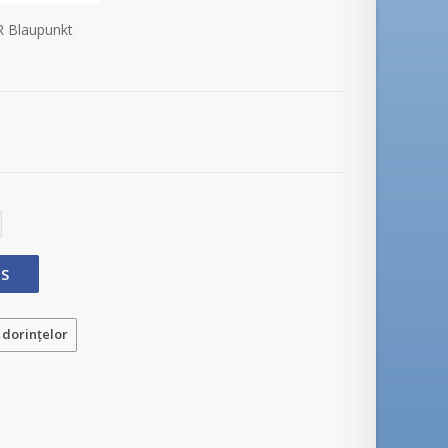
R Blaupunkt
OS
 dorinţelor