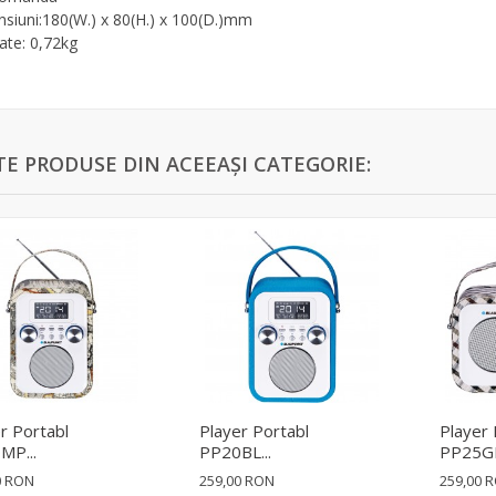
siuni:180(W.) x 80(H.) x 100(D.)mm
ate: 0,72kg
TE PRODUSE DIN ACEEAȘI CATEGORIE:
r Portabl
Player Portabl
Player 
MP...
PP20BL...
PP25GR
0 RON
259,00 RON
259,00 