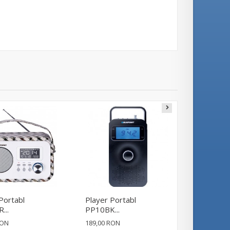
Portabl
Player Portabl
Player Po
...
PP10BK...
PP10WH..
RON
189,00 RON
189,00 RO