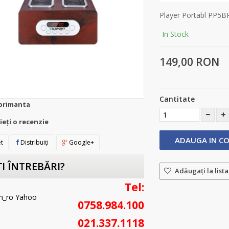
Player Portabl PP5B
In Stock
149,00 RON
Cantitate
primanta
ieţi o recenzie
ADAUGA IN C
t
Distribuiţi
Google+
I ÎNTREBĂRI?
Adăugaţi la lista
Tel:
0758.984.100
021.337.1118