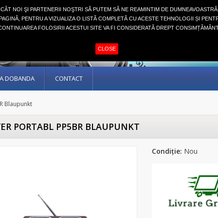
NCÂT NOI ŞI PARTENERII NOŞTRI SĂ PUTEM SĂ NE REAMINTIM DE DUMNEAVOASTRĂ
AGINĂ, PENTRU A VIZUALIZA O LISTĂ COMPLETĂ CU ACESTE TEHNOLOGII ȘI PENT
CONTINUAREA FOLOSIRII ACESTUI SITE VA FI CONSIDERATĂ DREPT CONSIMȚĂMÂNT
CLOSE
ARA DOBANDA
CONTACT
BR Blaupunkt
YER PORTABL PP5BR BLAUPUNKT
Condiție:
Nou