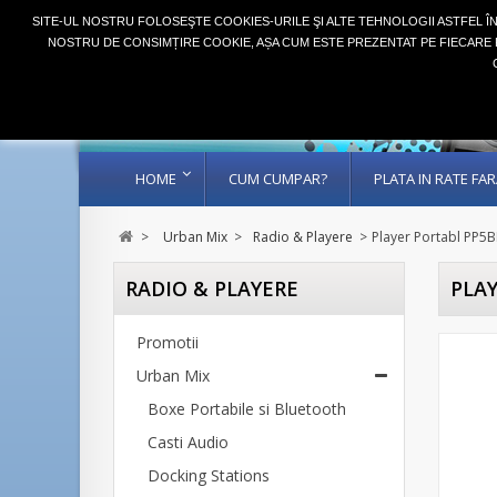
SITE-UL NOSTRU FOLOSEŞTE COOKIES-URILE ŞI ALTE TEHNOLOGII ASTFEL Î
NOSTRU DE CONSIMȚIRE COOKIE, AȘA CUM ESTE PREZENTAT PE FIECARE P
HOME
CUM CUMPAR?
PLATA IN RATE F
>
Urban Mix
>
Radio & Playere
>
Player Portabl PP5
RADIO & PLAYERE
PLA
Promotii
Urban Mix
Boxe Portabile si Bluetooth
Casti Audio
Docking Stations