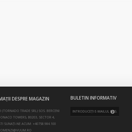
BULETIN INFORMATIV
MAȚII DESPRE MAGAZIN
 (TORNADO TRADE SRL)
SOS. BERCENI
MONACO TOWERS, B0203, SECTOR 4,
TI
SUNAȚI-NE ACUM:
+40758.984.100
COMENZI@VUUM.RO