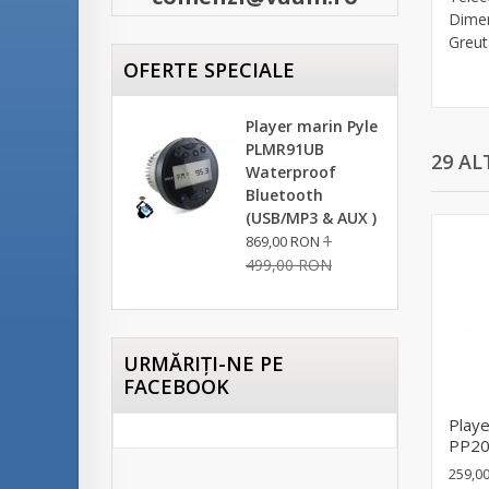
Dimen
Greut
OFERTE SPECIALE
Player marin Pyle
PLMR91UB
29 AL
Waterproof
Bluetooth
(USB/MP3 & AUX )
1
869,00 RON
499,00 RON
URMĂRIŢI-NE PE
FACEBOOK
Playe
PP20
259,0