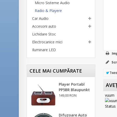
Micro Sisteme Audio
Radio & Playere
Car Audio
Accesorii auto
Lichidare Stoc
Electrocanice mici
Iluminare LED
Im
Scr
CELE MAI CUMPĂRATE
Twee
AVEŢ
Player Portabl
PP5BR Blaupunkt
vuum
149,00 RON
Difuzoare Auto