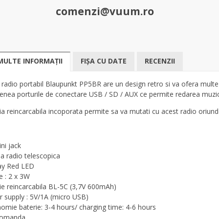
comenzi@vuum.ro
MULTE INFORMAȚII
FIȘA CU DATE
RECENZII
 radio portabil Blaupunkt PP5BR are un design retro si va ofera multe 
nea porturile de conectare USB / SD / AUX ce permite redarea muzic
ia reincarcabila incoporata permite sa va mutati cu acest radio oriun
ni jack
a radio telescopica
ay Red LED
e : 2 x 3W
ie reincarcabila BL-5C (3,7V 600mAh)
 supply : 5V/1A (micro USB)
omie baterie: 3-4 hours/ charging time: 4-6 hours
comanda