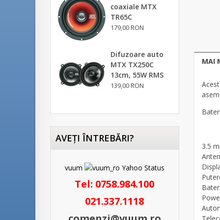
coaxiale MTX
TR65C
179,00 RON
Difuzoare auto
MAI 
MTX TX250C
13cm, 55W RMS
Acest
139,00 RON
aseme
Bater
AVEŢI ÎNTREBĂRI?
3.5 mi
Anten
Displ
vuum
Puter
Tel:
0758.984.100
Bater
Power
021.337.1118
Auton
comenzi@vuum.ro
Tele