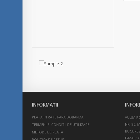
INFORMAŢII
INFOR
PLATA IN RATE FARA DOBANDA
VUUM.RO
NR. 96, 
TERMENI SI CONDITII DE UTILIZARE
BUCURES
METODE DE PLATA
E-MAIL:
POLITICA DE RETUR