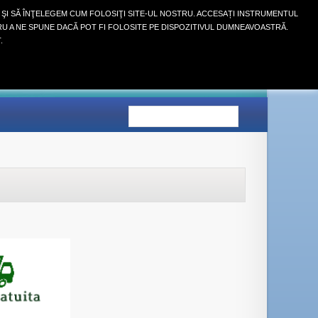
 ŞI SĂ ÎNŢELEGEM CUM FOLOSIŢI SITE-UL NOSTRU. ACCESAȚI INSTRUMENTUL
RU A NE SPUNE DACĂ POT FI FOLOSITE PE DISPOZITIVUL DUMNEAVOASTRĂ.
Autentifică-te
.
COŞ
(GOL)