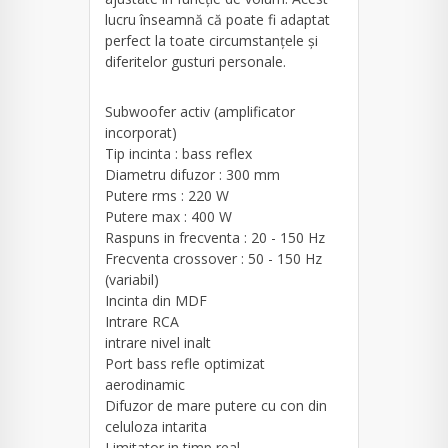
lucru înseamnă că poate fi adaptat
perfect la toate circumstanțele și
diferitelor gusturi personale.
Subwoofer activ (amplificator
incorporat)
Tip incinta : bass reflex
Diametru difuzor : 300 mm
Putere rms : 220 W
Putere max : 400 W
Raspuns in frecventa : 20 - 150 Hz
Frecventa crossover : 50 - 150 Hz
(variabil)
Incinta din MDF
Intrare RCA
intrare nivel inalt
Port bass refle optimizat
aerodinamic
Difuzor de mare putere cu con din
celuloza intarita
Limitator in timp real