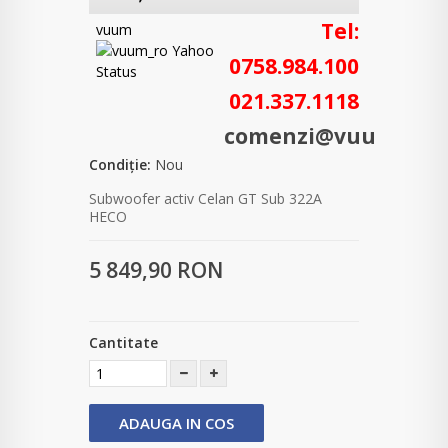
Tel:
vuum
0758.984.100
021.337.1118
comenzi@vuum.ro
Condiție:
Nou
Subwoofer activ Celan GT Sub 322A
HECO
5 849,90 RON
Cantitate
ADAUGA IN COS