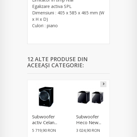
Egalizare activa SPL
Dimensiuni : 405 x 585 x 465 mm (W
x H x D)
Culori : piano
12 ALTE PRODUSE DIN
ACEEAȘI CATEGORIE:
Subwoofer
Subwoofer
Subwoo
activ Celan...
Heco New...
Heco Ne
5 719,90 RON
3 024,90 RON
3 024,90