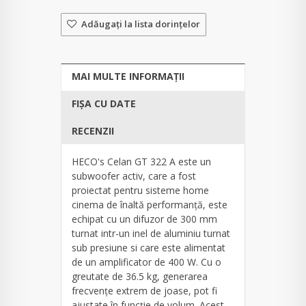
Adăugaţi la lista dorinţelor
MAI MULTE INFORMAȚII
FIȘA CU DATE
RECENZII
HECO's Celan GT 322 A este un
subwoofer activ, care a fost
proiectat pentru sisteme home
cinema de înaltă performanță, este
echipat cu un difuzor de 300 mm
turnat intr-un inel de aluminiu turnat
sub presiune si care este alimentat
de un amplificator de 400 W. Cu o
greutate de 36.5 kg, generarea
frecvențe extrem de joase, pot fi
ajustate în funcție de volum. Acest