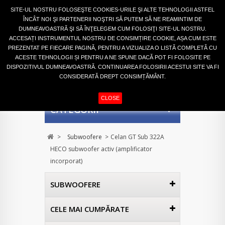
Autentifică-te
SITE-UL NOSTRU FOLOSEŞTE COOKIES-URILE ŞI ALTE TEHNOLOGII ASTFEL
ÎNCÂT NOI ŞI PARTENERII NOŞTRI SĂ PUTEM SĂ NE REAMINTIM DE
DUMNEAVOASTRĂ ŞI SĂ ÎNŢELEGEM CUM FOLOSIŢI SITE-UL NOSTRU.
ACCESAȚI INSTRUMENTUL NOSTRU DE CONSIMȚIRE COOKIE, AȘA CUM ESTE
PREZENTAT PE FIECARE PAGINĂ, PENTRU A VIZUALIZA O LISTĂ COMPLETĂ CU
ACESTE TEHNOLOGII ȘI PENTRU A NE SPUNE DACĂ POT FI FOLOSITE PE
DISPOZITIVUL DUMNEAVOASTRĂ. CONTINUAREA FOLOSIRII ACESTUI SITE VA FI
CONSIDERATĂ DREPT CONSIMȚĂMÂNT.
COŞ
(GOL)
CLOSE
CATEGORII
>
Subwoofere
>
Celan GT Sub 322A
HECO subwoofer activ (amplificator
incorporat)
SUBWOOFERE
CELE MAI CUMPĂRATE