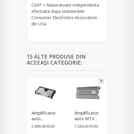
CEA* = Masuratoare independenta
efectuata dupa standardele
Consumer Electronics Association
din USA
15 ALTE PRODUSE DIN
ACEEAȘI CATEGORIE:
Amplificator
Amplificator
Amplific
auto...
auto MTX...
auto Roa
2 899,00 RON
1 269,00 RON
699,00 R