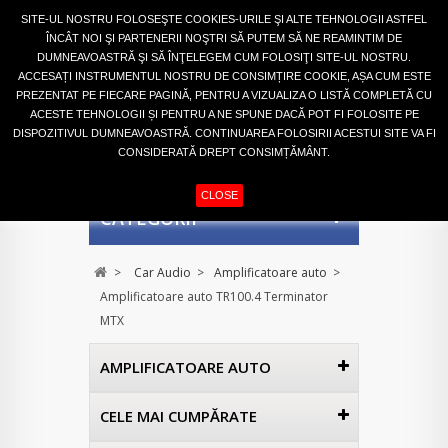
Autentifică-te
SITE-UL NOSTRU FOLOSEŞTE COOKIES-URILE ŞI ALTE TEHNOLOGII ASTFEL
ÎNCÂT NOI ŞI PARTENERII NOŞTRI SĂ PUTEM SĂ NE REAMINTIM DE
DUMNEAVOASTRĂ ŞI SĂ ÎNŢELEGEM CUM FOLOSIŢI SITE-UL NOSTRU.
ACCESAȚI INSTRUMENTUL NOSTRU DE CONSIMȚIRE COOKIE, AȘA CUM ESTE
PREZENTAT PE FIECARE PAGINĂ, PENTRU A VIZUALIZA O LISTĂ COMPLETĂ CU
ACESTE TEHNOLOGII ȘI PENTRU A NE SPUNE DACĂ POT FI FOLOSITE PE
DISPOZITIVUL DUMNEAVOASTRĂ. CONTINUAREA FOLOSIRII ACESTUI SITE VA FI
CONSIDERATĂ DREPT CONSIMȚĂMÂNT.
COŞ
(GOL)
CLOSE
CATEGORII
>
Car Audio
>
Amplificatoare auto
>
Amplificatoare auto TR100.4 Terminator
MTX
AMPLIFICATOARE AUTO
CELE MAI CUMPĂRATE