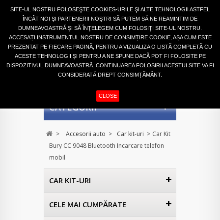
Autentifică-te
SITE-UL NOSTRU FOLOSEŞTE COOKIES-URILE ŞI ALTE TEHNOLOGII ASTFEL
ÎNCÂT NOI ŞI PARTENERII NOŞTRI SĂ PUTEM SĂ NE REAMINTIM DE
DUMNEAVOASTRĂ ŞI SĂ ÎNŢELEGEM CUM FOLOSIŢI SITE-UL NOSTRU.
ACCESAȚI INSTRUMENTUL NOSTRU DE CONSIMȚIRE COOKIE, AȘA CUM ESTE
PREZENTAT PE FIECARE PAGINĂ, PENTRU A VIZUALIZA O LISTĂ COMPLETĂ CU
ACESTE TEHNOLOGII ȘI PENTRU A NE SPUNE DACĂ POT FI FOLOSITE PE
DISPOZITIVUL DUMNEAVOASTRĂ. CONTINUAREA FOLOSIRII ACESTUI SITE VA FI
CONSIDERATĂ DREPT CONSIMȚĂMÂNT.
COŞ
(GOL)
CLOSE
CATEGORII
>
Accesorii auto
>
Car kit-uri
>
Car Kit
Bury CC 9048 Bluetooth Incarcare telefon
mobil
CAR KIT-URI
CELE MAI CUMPĂRATE