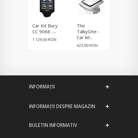
Car Kit Bury
The
Parrot
CC 9068 -...
TalkyOne -
MKi9000 
Car kit...
1 129,00 RON
628,90 R
623,90 RON
INFORMAŢII
INFORMAȚII DESPRE MAGAZIN
BULETIN INFORMATIV