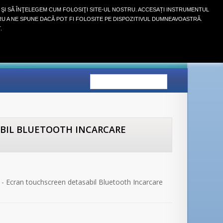
 ŞI SĂ ÎNŢELEGEM CUM FOLOSIŢI SITE-UL NOSTRU. ACCESAȚI INSTRUMENTUL
RU A NE SPUNE DACĂ POT FI FOLOSITE PE DISPOZITIVUL DUMNEAVOASTRĂ.
Autentifică-te
.
COŞ
(GOL)
ABIL BLUETOOTH INCARCARE
 - Ecran touchscreen detasabil Bluetooth Incarcare