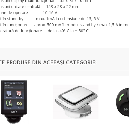
siuni display multi-funcţional 55 x 75 x 10 mm
siuni unitate centrală 153 x 58 x 22 mm
iune de operare 10-16 V
t în stand-by max. 1mA la o tensiune de 13, 5 V
t în funcţionare aprox. 500 mA în modul stand by / max 1,5 A în mom
ratură de funcţionare de la -40° C la + 50° C
TE PRODUSE DIN ACEEAȘI CATEGORIE: