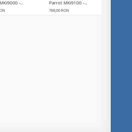
MKi9000 -...
Parrot MKi9100 -...
Parrot MK
RON
769,00 RON
1 083,00 R