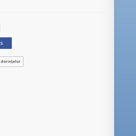
OS
 dorinţelor