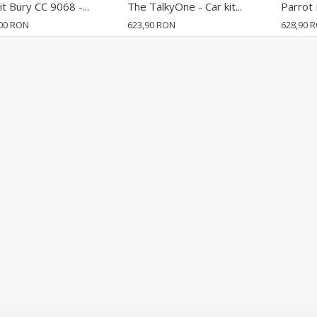
it Bury CC 9068 -...
The TalkyOne - Car kit...
Parrot 
,00 RON
623,90 RON
628,90 