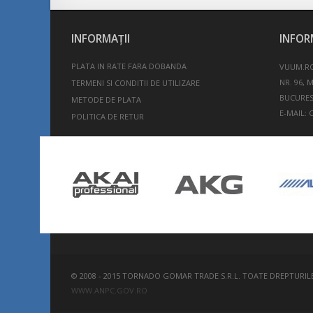
INFORMAŢII
INFOR
PLATA IN RATE FARA DOBANDA
VUUM.RO
NR. 96, 
TERMENI SI CONDITII DE UTILIZARE
BUCURES
METODE DE PLATA
E-MAIL:
POLITICA DE RETUR
© 2008 - 2015 TORNADO GOMAR TRADE S.R.L. TOATE DREPTURIL
WWW.ANPC.GOV.RO