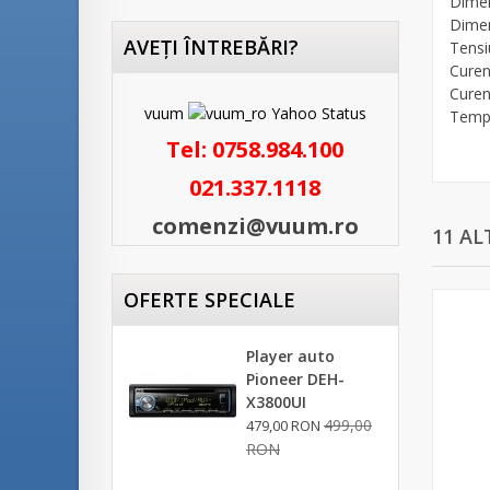
Dimen
Dimen
AVEŢI ÎNTREBĂRI?
Tens
Curen
Curen
vuum
Tempe
Tel:
0758.984.100
021.337.1118
comenzi@vuum.ro
11 AL
OFERTE SPECIALE
Player auto
Pioneer DEH-
X3800UI
499,00
479,00 RON
RON