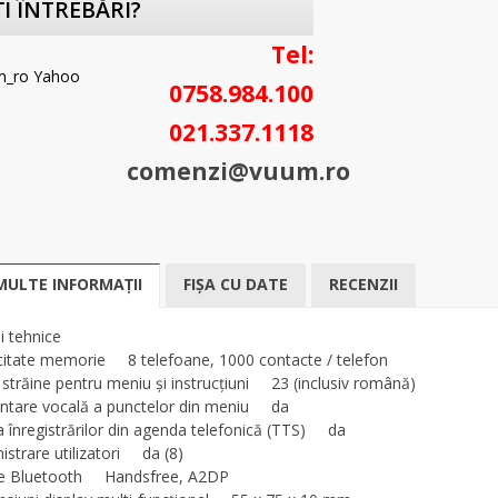
I ÎNTREBĂRI?
Tel:
0758.984.100
021.337.1118
comenzi@vuum.ro
MULTE INFORMAȚII
FIȘA CU DATE
RECENZII
i tehnice
itate memorie 8 telefoane, 1000 contacte / telefon
 străine pentru meniu şi instrucţiuni 23 (inclusiv română)
ntare vocală a punctelor din meniu da
ea înregistrărilor din agenda telefonică (TTS) da
istrare utilizatori da (8)
le Bluetooth Handsfree, A2DP