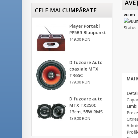
AVEŢ
CELE MAI CUMPĂRATE
vuum
Player Portabl
PP5BR Blaupunkt
149,00 RON
Difuzoare Auto
coaxiale MTX
TR65C
MAI 
179,00 RON
Detali
Difuzoare auto
Capac
MTX TX250C
Limbi
13cm, 55W RMS
Preze
139,00 RON
Citir
Admin
Profi