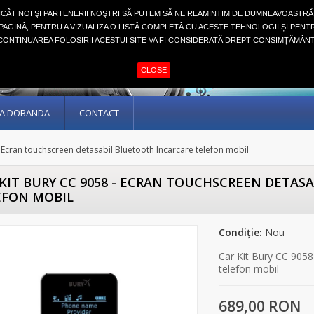
NCÂT NOI ŞI PARTENERII NOŞTRI SĂ PUTEM SĂ NE REAMINTIM DE DUMNEAVOASTRĂ
AGINĂ, PENTRU A VIZUALIZA O LISTĂ COMPLETĂ CU ACESTE TEHNOLOGII ȘI PENT
CONTINUAREA FOLOSIRII ACESTUI SITE VA FI CONSIDERATĂ DREPT CONSIMȚĂMÂNT
CLOSE
ARA DOBANDA
CONTACT
- Ecran touchscreen detasabil Bluetooth Incarcare telefon mobil
KIT BURY CC 9058 - ECRAN TOUCHSCREEN DETAS
EFON MOBIL
Condiție:
Nou
Car Kit Bury CC 9058
telefon mobil
689,00 RON