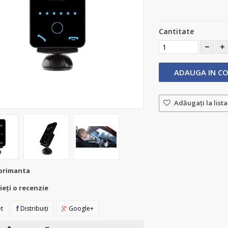
Cantitate
ADAUGA IN C
Adăugaţi la lista
primanta
ieţi o recenzie
t
Distribuiţi
Google+