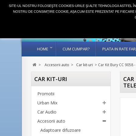
SITE-UL NOSTRU FOLOSEŞTE COOKIES-URILE ŞI ALTE TEHNOLOGII ASTFEL Î
NOSTRU DE CONSIMȚIRE COOKIE, AȘA CUM ESTE PREZENTAT PE FIECARE P
HOME
CUM CUMPAR?
PLATA IN RATE F
>
Accesorii auto
>
Car kit-uri
>
Car Kit Bury CC 9058 
CAR KIT-URI
CAR 
TEL
Promotii
Urban Mix
Car Audio
Accesorii auto
Adaptoare difuzoare