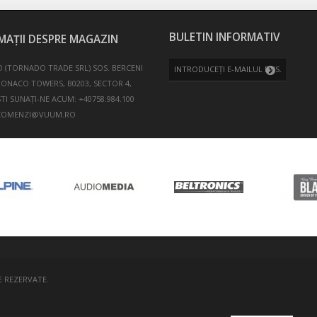
BULETIN INFORMATIV
MAȚII DESPRE MAGAZIN
 (TORNADO TRADE SRL)
SOS. BERCENI
MONACO TOWERS, B0203, SECTOR 4,
TI
SUNAȚI-NE ACUM:
+40758.984.100
COMENZI@VUUM.RO
E REZERVATE.