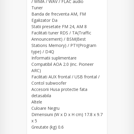
/ WMA / WAV / FLAC audio
Tuner
Banda de frecventa AM, FM
Egalizator Da
Statii presetate FM 24, AM 8
Facilitati tuner RDS / TA(Traffic
Announcement) / BSM(Best
Stations Memory) / PTY(Program
type) / D4Q
Informatii suplimentare
Compatibil AOA 2.0 (inc. Pioneer
ARC)
Facilitati AUX frontal / USB frontal /
Contol subwoofer
Accesorii Husa protectie fata
detasabila
Altele
Culoare Negru
Dimensiuni (W x D x H cm) 17.8 x 9.7
x 5
Greutate (kg) 0.6