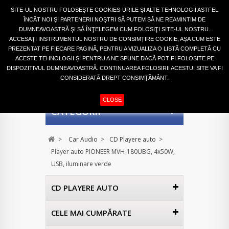
Autentifică-te
SITE-UL NOSTRU FOLOSEŞTE COOKIES-URILE ŞI ALTE TEHNOLOGII ASTFEL
ÎNCÂT NOI ŞI PARTENERII NOŞTRI SĂ PUTEM SĂ NE REAMINTIM DE
DUMNEAVOASTRĂ ŞI SĂ ÎNŢELEGEM CUM FOLOSIŢI SITE-UL NOSTRU.
ACCESAȚI INSTRUMENTUL NOSTRU DE CONSIMȚIRE COOKIE, AȘA CUM ESTE
PREZENTAT PE FIECARE PAGINĂ, PENTRU A VIZUALIZA O LISTĂ COMPLETĂ CU
ACESTE TEHNOLOGII ȘI PENTRU A NE SPUNE DACĂ POT FI FOLOSITE PE
DISPOZITIVUL DUMNEAVOASTRĂ. CONTINUAREA FOLOSIRII ACESTUI SITE VA FI
CONSIDERATĂ DREPT CONSIMȚĂMÂNT.
COŞ
(GOL)
CLOSE
CATEGORII
>
Car Audio
>
CD Playere auto
>
Player auto PIONEER MVH-180UBG, 4x50W,
USB, iluminare verde
CD PLAYERE AUTO
CELE MAI CUMPĂRATE