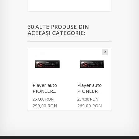
30 ALTE PRODUSE DIN
ACEEAȘI CATEGORIE:
Player auto
Player auto
Player 
PIONEER...
PIONEER...
Pioneer.
257,00 RON
254,00 RON
487,00 R
299,00 RON
269,00 RON