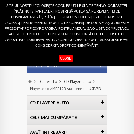
Autentifică-te
SITE-UL NOSTRU FOLOSEŞTE COOKIES-URILE ŞI ALTE TEHNOLOGII ASTFEL
ÎNCÂT NOI ŞI PARTENERII NOŞTRI SĂ PUTEM SĂ NE REAMINTIM DE
DUMNEAVOASTRĂ ŞI SĂ ÎNŢELEGEM CUM FOLOSIŢI SITE-UL NOSTRU.
ACCESAȚI INSTRUMENTUL NOSTRU DE CONSIMȚIRE COOKIE, AȘA CUM ESTE
PREZENTAT PE FIECARE PAGINĂ, PENTRU A VIZUALIZA O LISTĂ COMPLETĂ CU
ACESTE TEHNOLOGII ȘI PENTRU A NE SPUNE DACĂ POT FI FOLOSITE PE
DISPOZITIVUL DUMNEAVOASTRĂ. CONTINUAREA FOLOSIRII ACESTUI SITE VA FI
CONSIDERATĂ DREPT CONSIMȚĂMÂNT.
COŞ
(GOL)
CLOSE
CATEGORII
>
Car Audio
>
CD Playere auto
>
Player auto AMR212R Audiomedia USB/SD
CD PLAYERE AUTO
CELE MAI CUMPĂRATE
AVEŢI ÎNTREBĂRI?