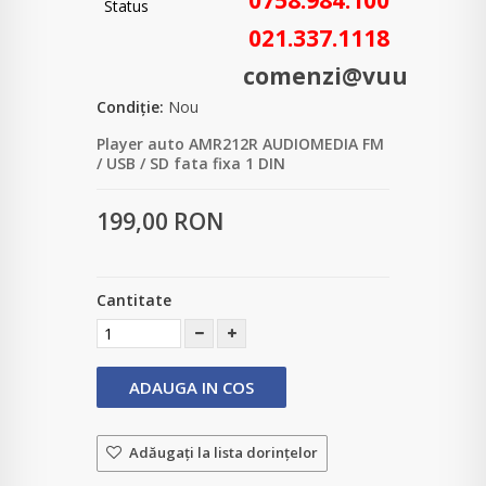
0758.984.100
021.337.1118
comenzi@vuum.ro
Condiție:
Nou
Player auto AMR212R AUDIOMEDIA FM
/ USB / SD fata fixa 1 DIN
199,00 RON
Cantitate
ADAUGA IN COS
Adăugaţi la lista dorinţelor